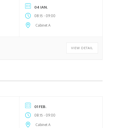
04 IAN.
-
08:15
09:00
Cabinet A
VIEW DETAIL
01 FEB.
-
08:15
09:00
Cabinet A