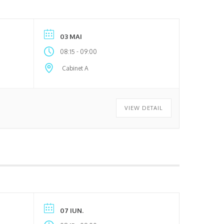
03 MAI
-
08:15
09:00
Cabinet A
VIEW DETAIL
07 IUN.