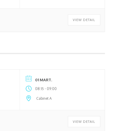
VIEW DETAIL
01 MART.
-
08:15
09:00
Cabinet A
VIEW DETAIL