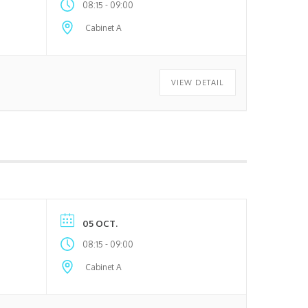
-
08:15
09:00
Cabinet A
VIEW DETAIL
05 OCT.
-
08:15
09:00
Cabinet A