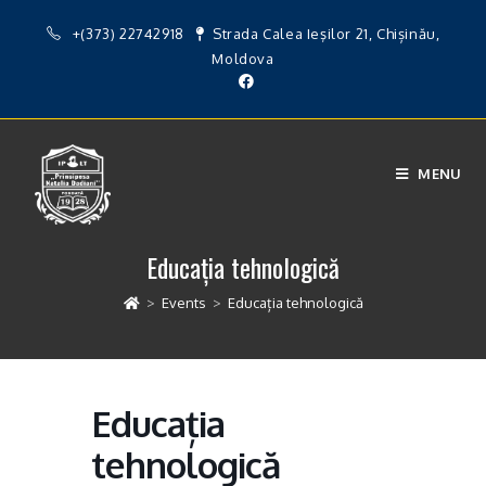
Skip
+(373) 22742918
Strada Calea Ieşilor 21, Chișinău,
to
Moldova
content
MENU
Educația tehnologică
>
Events
>
Educația tehnologică
Educația
tehnologică