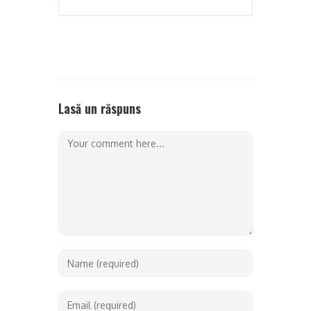
Lasă un răspuns
Comment
Enter
your
name
Enter
or