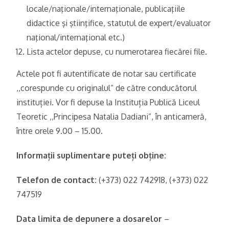
locale/naţionale/internaţionale, publicaţiile
didactice şi ştiinţifice, statutul de expert/evaluator
naţional/internaţional etc.)
Lista actelor depuse, cu numerotarea fiecărei file.
Actele pot fi autentificate de notar sau certificate
,,corespunde cu originalul” de către conducătorul
instituției. Vor fi depuse la Instituția Publică Liceul
Teoretic ,,Principesa Natalia Dadiani”, în anticameră,
între orele 9.00 – 15.00.
Informații suplimentare puteți obține:
Telefon de contact:
(+373) 022 742918, (+373) 022
747519
Data limita de depunere a dosarelor
–