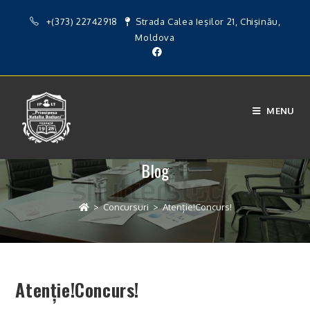
+(373) 22742918
Strada Calea Ieşilor 21, Chișinău,
Moldova
MENU
Blog
>
Concursuri
>
Atenție!Concurs!
Atenție!Concurs!