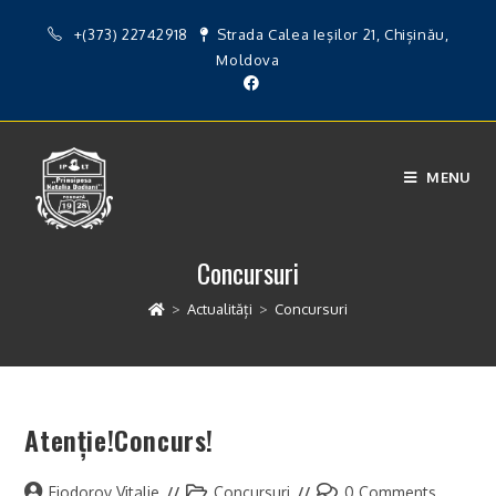
Skip
+(373) 22742918
Strada Calea Ieşilor 21, Chișinău,
to
Moldova
content
MENU
Concursuri
>
Actualități
>
Concursuri
Atenție!Concurs!
Post
Post
Post
Fiodorov Vitalie
Concursuri
0 Comments