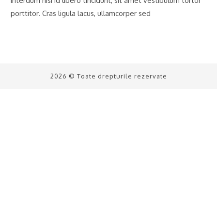
interdum nisi id libero tincidunt, sit amet vestibulum tortor
porttitor. Cras ligula lacus, ullamcorper sed
2026 © Toate drepturile rezervate