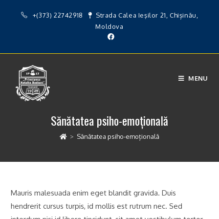
Skip
+(373) 22742918
Strada Calea Ieşilor 21, Chișinău,
to
Moldova
content
MENU
Sănătatea psiho-emoțională
>
Sănătatea psiho-emoțională
Mauris malesuada enim eget blandit gravida. Duis
hendrerit cursus turpis, id mollis est rutrum nec. Sed