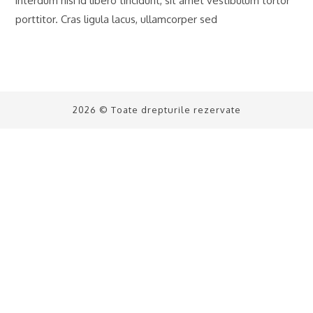
interdum nisi id libero tincidunt, sit amet vestibulum tortor
porttitor. Cras ligula lacus, ullamcorper sed
2026 © Toate drepturile rezervate