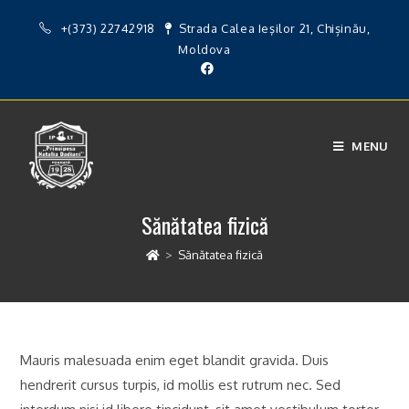
Skip
+(373) 22742918
Strada Calea Ieşilor 21, Chișinău,
to
Moldova
content
MENU
Sănătatea fizică
>
Sănătatea fizică
Mauris malesuada enim eget blandit gravida. Duis
hendrerit cursus turpis, id mollis est rutrum nec. Sed