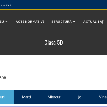
 Moldova
CEU
ACTE NORMATIVE
STRUCTURĂ
ACTUALITĂȚI
Clasa 5D
Ana
uni
Marţi
Miercuri
Joi
Vine