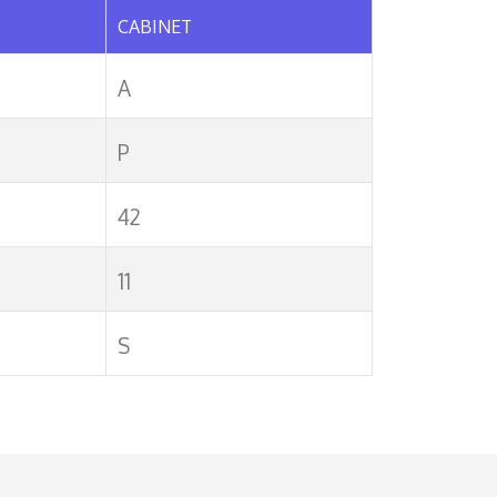
CABINET
A
P
42
11
S