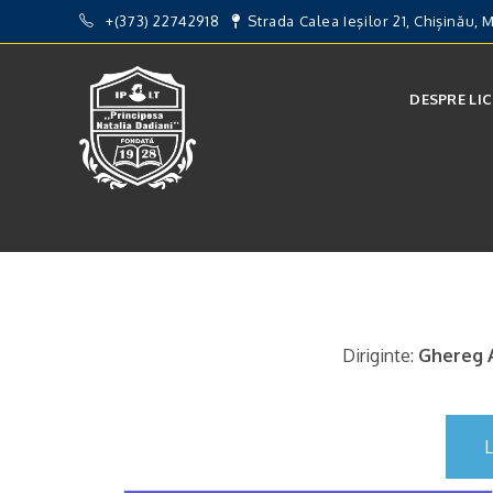
+(373) 22742918
Strada Calea Ieşilor 21, Chișinău,
DESPRE LI
Diriginte:
Ghereg 
L