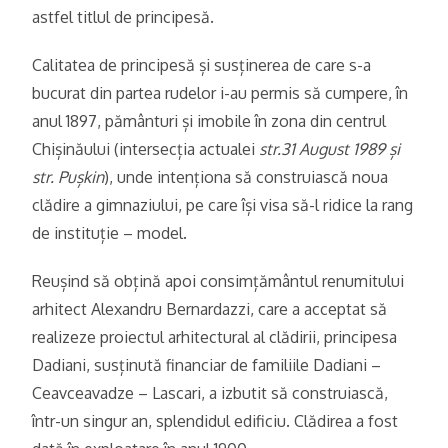
astfel titlul de principesă.
Calitatea de principesă și susținerea de care s-a
bucurat din partea rudelor i-au permis să cumpere, în
anul 1897, pământuri și imobile în zona din centrul
Chișinăului (intersecția actualei
str.31 August 1989 și
str. Pușkin
), unde intenționa să construiască noua
clădire a gimnaziului, pe care își visa să-l ridice la rang
de instituție – model.
Reușind să obțină apoi consimțământul renumitului
arhitect Alexandru Bernardazzi, care a acceptat să
realizeze proiectul arhitectural al clădirii, principesa
Dadiani, susținută financiar de familiile Dadiani –
Ceavceavadze – Lascari, a izbutit să construiască,
într-un singur an, splendidul edificiu. Clădirea a fost