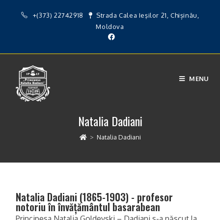
+(373) 22742918
Strada Calea Ieşilor 21, Chișinău,
Moldova
MENU
Natalia Dadiani
>
Natalia Dadiani
Natalia Dadiani (1865-1903) - profesor
notoriu în învățământul basarabean
Principesa Natalia Goldevski – Dadiani s-a născut la