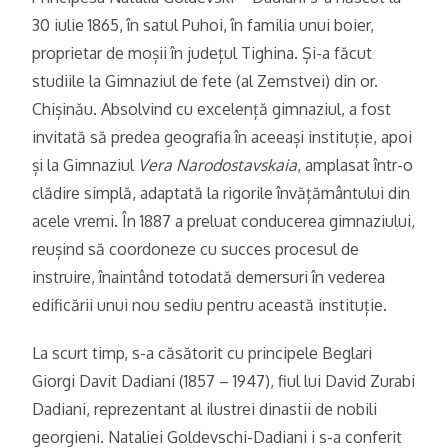
30 iulie 1865, în satul Puhoi, în familia unui boier,
proprietar de moșii în județul Tighina. Și-a făcut
studiile la Gimnaziul de fete (al Zemstvei) din or.
Chișinău. Absolvind cu excelență gimnaziul, a fost
invitată să predea geografia în aceeași instituție, apoi
și la Gimnaziul
Vera Narodostavskaia
, amplasat într-o
clădire simplă, adaptată la rigorile învățământului din
acele vremi. În 1887 a preluat conducerea gimnaziului,
reușind să coordoneze cu succes procesul de
instruire, înaintând totodată demersuri în vederea
edificării unui nou sediu pentru această instituție.
La scurt timp, s-a căsătorit cu principele Beglari
Giorgi Davit Dadiani (1857 – 1947), fiul lui David Zurabi
Dadiani, reprezentant al ilustrei dinastii de nobili
georgieni. Nataliei Goldevschi-Dadiani i s-a conferit