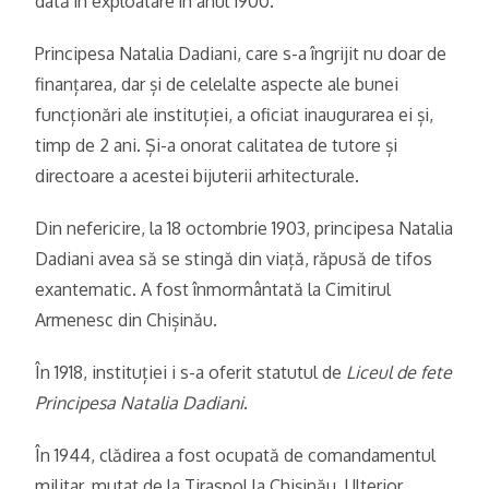
dată în exploatare în anul 1900.
Principesa Natalia Dadiani, care s-a îngrijit nu doar de
finanțarea, dar și de celelalte aspecte ale bunei
funcționări ale instituției, a oficiat inaugurarea ei și,
timp de 2 ani. Și-a onorat calitatea de tutore și
directoare a acestei bijuterii arhitecturale.
Din nefericire, la 18 octombrie 1903, principesa Natalia
Dadiani avea să se stingă din viață, răpusă de tifos
exantematic. A fost înmormântată la Cimitirul
Armenesc din Chișinău.
În 1918, instituției i s-a oferit statutul de
Liceul de fete
Principesa Natalia Dadiani
.
În 1944, clădirea a fost ocupată de comandamentul
militar, mutat de la Tiraspol la Chișinău. Ulterior,