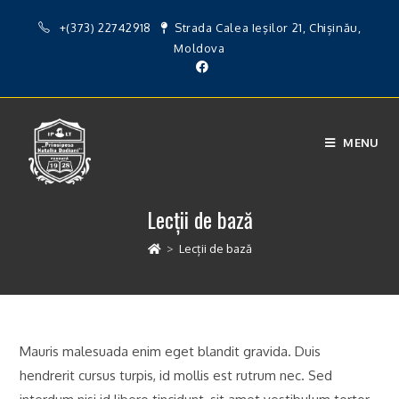
Skip
+(373) 22742918
Strada Calea Ieşilor 21, Chișinău,
to
Moldova
content
MENU
Lecții de bază
>
Lecții de bază
Mauris malesuada enim eget blandit gravida. Duis
hendrerit cursus turpis, id mollis est rutrum nec. Sed