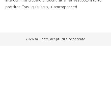
interdum nisi id libero tincidunt, sit amet vestibulum tortor
porttitor. Cras ligula lacus, ullamcorper sed
2026 © Toate drepturile rezervate