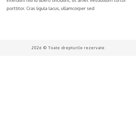
interdum nisi id libero tincidunt, sit amet vestibulum tortor
porttitor. Cras ligula lacus, ullamcorper sed
2026 © Toate drepturile rezervate