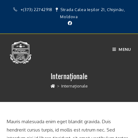
Skip
+(373) 22742918
Strada Calea Ieşilor 21, Chișinău,
to
Moldova
content
MENU
Internaționale
>
Internaționale
Mauris malesuada enim eget blandit gravida. Duis
hendrerit cursus turpis, id mollis est rutrum nec. Sed