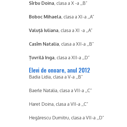
Sîrbu Doina
, clasa a X -a ,,B”
Boboc Mihaela
, clasa a XI-a ,,A”
Valuță Iuliana
, clasa a XI -a ,,A”
Casîm Natalia
, clasa a XII-a ,,B”
Țuvrilă Inga
, clasa a XII-a ,,D”
Elevi de onoare, anul 2012
Badia Lidia, clasa a V-a ,,B”
Baerle Natalia, clasa a VII-a ,,C”
Haret Doina, clasa a VII-a ,,C”
Hegărescu Dumitru, clasa a VII-a ,,D”