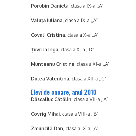
Porubin Daniel
a, clasa a IX-a ,,A”
Valuță Iuliana
, clasa a IX-a ,,A”
Covali Cristina
, clasa a X-a ,,A”
Țuvrila Inga
, clasa a X -a ,,D”
Munteanu Cristina
, clasa a XI-a ,,A”
Dulea Valentina
, clasa a XII-a ,,C”
Elevi de onoare, anul 2010
Dăscăliuc Cătălin
, clasa a VII-a ,,A”
Covrig Mihai
, clasa a VIII-a ,,B”
Zmuncilă Dan
, clasa a IX-a ,,A”