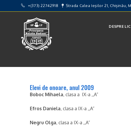
+(373) 22742918
Strada Calea Ieşilor 21, Chișinău,
DESPRE LI
Elevi de onoare, anul 2009
Boboc Mihaela
, clasa a IX-a ,,A”
Efros Daniela
, clasa a IX-a ,,A”
Negru Olga
, clasa a IX-a ,,A”